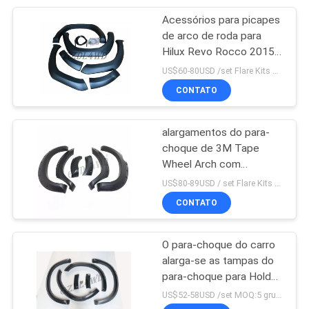
Acessórios para picapes
92
de arco de roda para
protetor abundante
Hilux Revo Rocco 2015-
2019
US$60-80USD /set Flare Kits Hilux Revo Rocco 2015-2019 MOQ:5 grupos
dianteiro
CONTATO
alargamentos do para-
choque de 3M Tape
Wheel Arch com
8
parafusos decorativos
US$80-89USD / set Flare Kits For TOYOTA HILUX VIGO 2005-2012 MOQ:5 grupos
guincho elétrico
VIGO 2005-2012
CONTATO
resistente
O para-choque do carro
alarga-se as tampas do
para-choque para Holden
Colorado 2016-2019
US$52-58USD /set MOQ:5 grupos