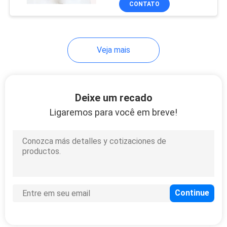
CONTATO
31
jogos do elevador
da suspensão 4x4
Veja mais
Deixe um recado
Ligaremos para você em breve!
46
acessórios de 4x4
Off Road
43