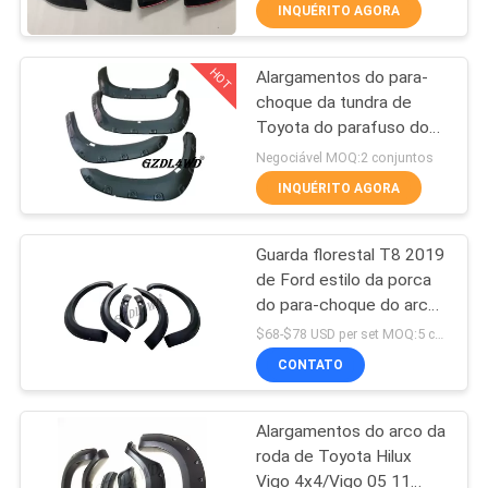
Mitsubishi Triton L200
FÁBRICA
INQUÉRITO AGORA
2015
HOT
Alargamentos do para-
CONTROLE
51
choque da tundra de
DA
Toyota do parafuso do
Alargamentos do
QUALIDADE
bolso, alargamentos
Negociável MOQ:2 conjuntos
para-choque do
2007 - 2014 do poço de
INQUÉRITO AGORA
roda da tundra de Toyota
recolhimento
CONTACTE-
Guarda florestal T8 2019
NOS
de Ford estilo da porca
do para-choque do arco
36
NOTÍCIA
da roda de 6 polegadas
$68-$78 USD per set MOQ:5 conjuntos
estendido largamente
Alargamentos do
CONTATO
ESTOJOS
para-choque de Off
Alargamentos do arco da
Road
roda de Toyota Hilux
PEÇA
Vigo 4x4/Vigo 05 11