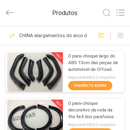
Hefei
Purple
Horn
Produtos
E-
Commerce
Co.,
Ltd..
All
CASA
146
Rights
CHINA alargamentos do arco da roda 4x4
Reserved.
Alargamentos do
PRODUTOS
arco da roda
HOT
O para-choque largo do
ABS 13cm das peças de
VÍDEOS
automóvel de Offoad
4wd largamente alarga-
Negociável MOQ:2 conjuntos
se para o Cherokee Xj
SOBRE
INQUÉRITO AGORA
do jipe do
93
NÓS
alargamentos do
HOT
O para-choque
decorativo da roda da
EXCURSÃO
arco da roda 4x4
fita 4x4 dos parafusos
DA
3m alarga-se para
Negociável MOQ:2 conjuntos