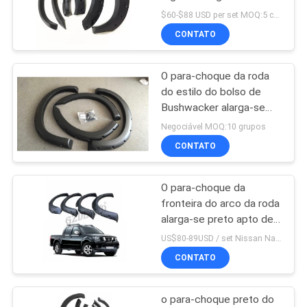
UMAS
alargamentos do para-
$60-$88 USD per set MOQ:5 conjuntos
choque do carro
CITAÇÕES
CONTATO
201
jogo do tubo de
O para-choque da roda
SHOPPING
do estilo do bolso de
respiração 4x4
ONLINE
Bushwacker alarga-se
para Ford F-250
Negociável MOQ:10 grupos
MAPA
CONTATO
DO
O para-choque da
SITE
218
fronteira do arco da roda
alarga-se preto apto de
jogos do corpo 4x4
PRIVACY
Nissan Navara D40
US$80-89USD / set Nissan Navara D40 Flare Kits MOQ:5 grupos
Textured
POLICY
CONTATO
o para-choque preto do