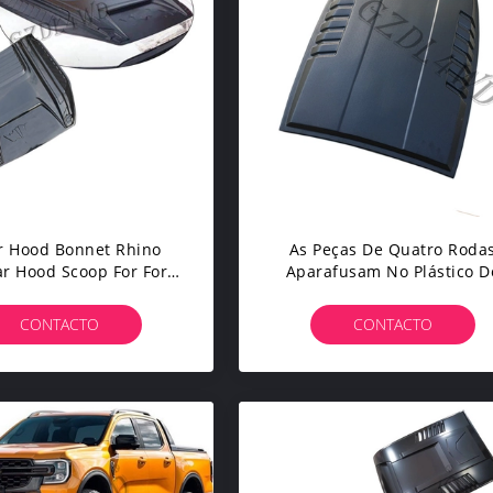
r Hood Bonnet Rhino
As Peças De Quatro Roda
ar Hood Scoop For Ford
Aparafusam No Plástico D
nger T7 2015 2016
ABS Da Guarda Florestal T8
Hood Scoops Cover For Fo
CONTACTO
CONTACTO