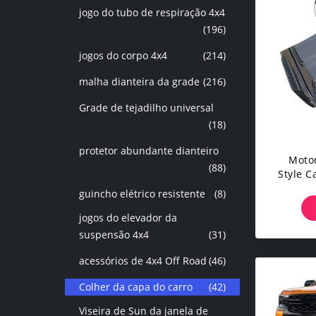
jogo do tubo de respiração 4x4
(196)
jogos do corpo 4x4
(214)
malha dianteira da grade
(216)
Grade de tejadilho universal
(18)
protetor abundante dianteiro
Moto
(88)
Style C
Ra
guincho elétrico resistente
(8)
jogos do elevador da
suspensão 4x4
(31)
acessórios de 4x4 Off Road
(46)
Colher da capa do carro
(42)
Viseira de Sun da janela de