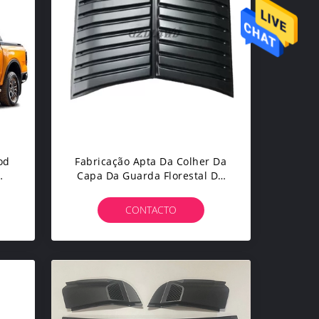
od
Fabricação Apta Da Colher Da
Capa Da Guarda Florestal Da
Tampa Da Colher Da Capa Da
Capota Do Carro Da Guarda
CONTACTO
Florestal T6 De Ford