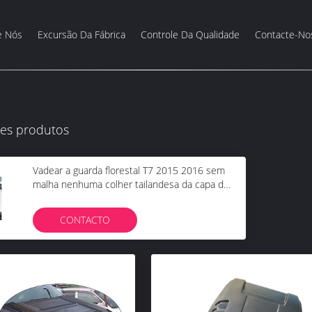
e Nós
Excursão Da Fábrica
Controle Da Qualidade
Contacte-No
es produtos
Vadear a guarda florestal T7 2015 2016 sem
malha nenhuma colher tailandesa da capa do
carro da versão
CONTACTO