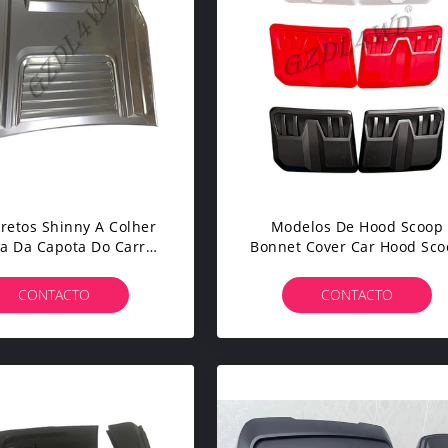
Pretos Shinny A Colher
Modelos De Hood Scoop
ca Da Capota Do Carro
Bonnet Cover Car Hood Sco
 Recolhimento De Ford
For Ranger All Da Capota 4
Ranger T9
CONTACTO
CONTACTO