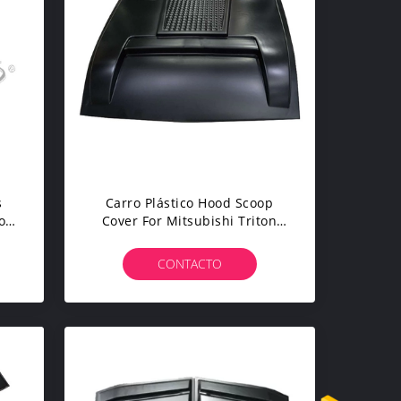
s
Carro Plástico Hood Scoop
o
Cover For Mitsubishi Triton
 De
L200 2019 Do ABS
rd
CONTACTO