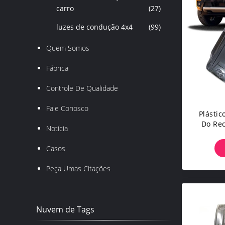
carro
(27)
luzes de condução 4x4
(99)
Quem Somos
Fábrica
Controle De Qualidade
Fale Conosco
Plásti
Do Re
Notícia
Flores
Cover
Casos
Para
Peça Umas Citações
Nuvem de Tags