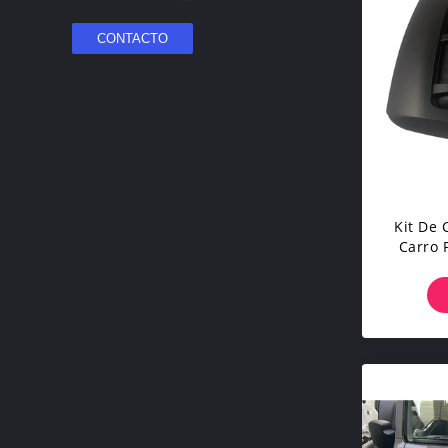
Kit De 
Carro 
Co