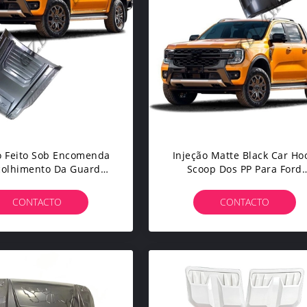
co Feito Sob Encomenda
Injeção Matte Black Car Ho
colhimento Da Guarda
Scoop Dos PP Para Ford
tal T9 De Hood Scoops
Ranger T9 Off Road
 For Ford Para Alisar
CONTACTO
CONTACTO
 Shinny A Superfície