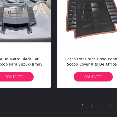
 De Matte Black Car
Peças Exteriores Hood Bon
oop Para Suzuki Jimny
Scoop Cover Kits De Affro
Do ABS Para Jimny 2019+
CONTACTO
CONTACTO
1
2
3
>