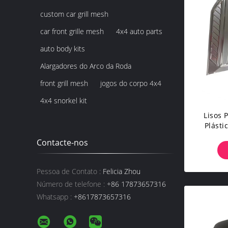
custom car grill mesh
car front grille mesh
4x4 auto parts
auto body kits
Alargadores do Arco da Roda
front grill mesh
jogos do corpo 4x4
4x4 snorkel kit
Lisos 
Plásti
Para O
Contacte-nos
Pessoa de Contato :
Felicia Zhou
Número de telefone :
+86 17873657316
Whatsapp :
+8617873657316